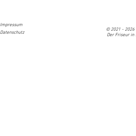
HOME
GUTSCHEIN
ÜBER UNS
GALERIE
SE
Impressum
© 2021 - 2026 
Datenschutz
Der Friseur in