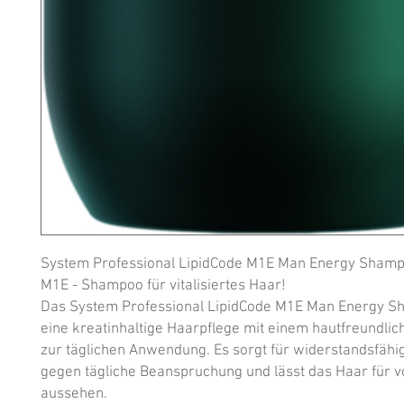
System Professional LipidCode M1E Man Energy Shamp
M1E - Shampoo für vitalisiertes Haar!

Das System Professional LipidCode M1E Man Energy Sh
eine kreatinhaltige Haarpflege mit einem hautfreundlic
zur täglichen Anwendung. Es sorgt für widerstandsfähi
gegen tägliche Beanspruchung und lässt das Haar für vo
aussehen.
