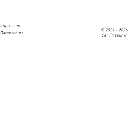
HOME
GUTSCHEIN
ÜBER UNS
GALERIE
SE
Impressum
© 2021 - 2026 
Datenschutz
Der Friseur in