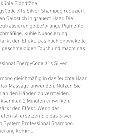
kühle Blondtöne!

gyCode X1s Silver Shampoo reduziert 
n Gelbstich in grauem Haar. Die 
eutralisieren gelbe/orange Pigmente 
ichmäßige, kühle Nuancierung. 
rkt den Effekt. Das hoch entwickelte

n geschmeidigen Touch und macht das 
ional EnergyCode X1s Silver 
ampoo gleichmäßig in das feuchte Haar 
elax Massage anwenden. Nutzen Sie 
 an den Händen zu vermeiden. 
rksamkeit 2 Minuten einwirken. 
rkt den Effekt. Wenn der 
ten ist, ersetzen Sie das Silver 
 System Professional Shampoo, 
tierung kommt.