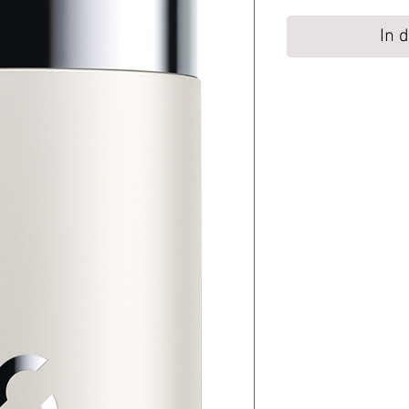
In 
Rückgaberecht
Alle unbenutzen Prod
genommen.