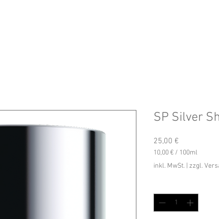
SP Silver S
Preis
25,00 €
10,00 €
/
100ml
10,00 €
inkl. MwSt.
|
zzgl. Ver
pro
100
Anzahl
*
Milliliter