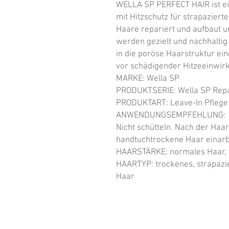
WELLA SP PERFECT HAIR ist ein
mit Hitzschutz für strapazierte
Haare repariert und aufbaut un
werden gezielt und nachhaltig
in die poröse Haarstruktur ei
vor schädigender Hitzeeinwirk
MARKE: Wella SP

PRODUKTSERIE: Wella SP Repa
PRODUKTART: Leave-In Pflege

ANWENDUNGSEMPFEHLUNG:

Nicht schütteln. Nach der Haa
handtuchtrockene Haar einarbe
HAARSTÄRKE: normales Haar, f
HAARTYP: trockenes, strapazie
Haar
HOME
GUTSCHEIN
ÜBER 