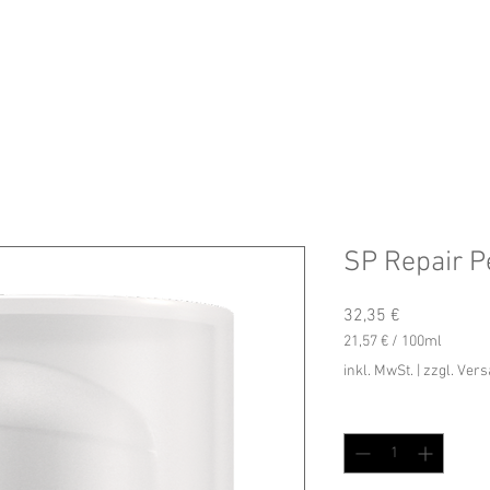
SP Repair P
Preis
32,35 €
21,57 €
/
100ml
21,57 €
inkl. MwSt.
|
zzgl. Ver
pro
100
Anzahl
*
Milliliter