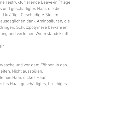
e restrukturierende Leave-in Pflege 
s und geschädigtes Haar, die die 
d kräftigt. Geschädigte Stellen 
 ausgeglichen dank Aminosäuren, die 
ndringen. Schutzpolymere bewahren 
ung und verleihen Widerstandskraft.

ir

rwäsche und vor dem Föhnen in das 
iten. Nicht ausspülen.

eines Haar, dickes Haar

rtes Haar, geschädigtes, brüchiges 
UNS
GALERIE
SERVICE
BARBER
ZWEITHAAR