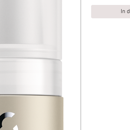
In 
Rückgaberecht
Alle unbenutzen Prod
genommen.