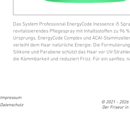
Das System Professional EnergyCode Inessence i5 Spray 
revitalisierendes Pflegespray mit Inhaltsstoffen zu 96 %
Ursprungs, EnergyCode Complex und ACAI-Stammzellen
verleiht dem Haar natürliche Energie. Die Formulierung
Silikone und Parabene schützt das Haar vor UV-Strahlen
die Kämmbarkeit und reduziert Frizz. Für ein sanftes, n
HOME
GUTSCHEIN
ÜBER UNS
GALERIE
SE
Impressum
© 2021 - 2026 
Datenschutz
Der Friseur in