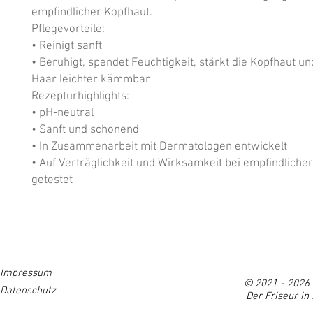
empfindlicher Kopfhaut.

Pflegevorteile: 

• Reinigt sanft

• Beruhigt, spendet Feuchtigkeit, stärkt die Kopfhaut un
Haar leichter kämmbar

Rezepturhighlights: 

• pH-neutral

• Sanft und schonend

• In Zusammenarbeit mit Dermatologen entwickelt

• Auf Verträglichkeit und Wirksamkeit bei empfindlicher
getestet
HOME
GUTSCHEIN
ÜBER UNS
GALERIE
SE
Impressum
© 2021 - 2026 
Datenschutz
Der Friseur in